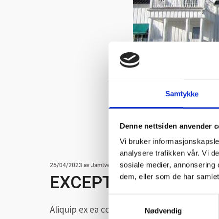
Samtykke
Denne nettsiden anvender c
Vi bruker informasjonskapsler
analysere trafikken vår. Vi 
sosiale medier, annonsering 
25/04/2023
av Jamtveit AS
dem, eller som de har samlet
EXCEPTEUR SINT OC
Samtykkevalg
Aliquip ex ea commodo consequat duis au.
Nødvendig