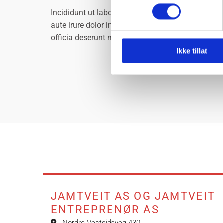
Incididunt ut labore et dolore magna aliqua. Ut 
aute irure dolor in reprehenderit in voluptate veli
officia deserunt mollit anim id est laborum.
Ikke tillat
JAMTVEIT AS OG JAMTVEIT
ENTREPRENØR AS
Nordre Vestsidaveg 430
