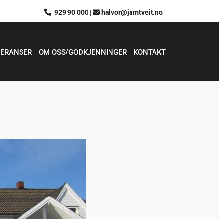
929 90 000
|
halvor@jamtveit.no


FERANSER
OM OSS/GODKJENNINGER
KONTAKT