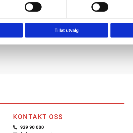
enim ad minim veniam, quis nostrud exercitation ullamco laboris
t esse cillum dolore eu fugiat nulla pariatur. Excepteur sint occa
Tillat utvalg
KONTAKT OSS
929 90 000
